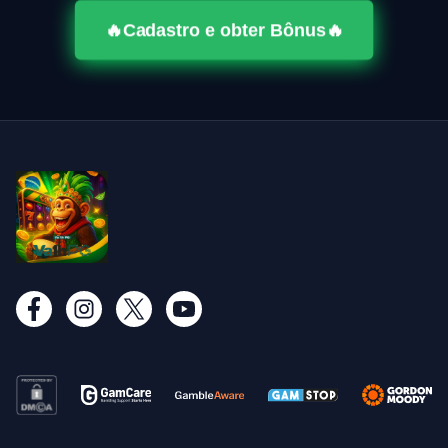
🔥Cadastro e obter Bônus🔥